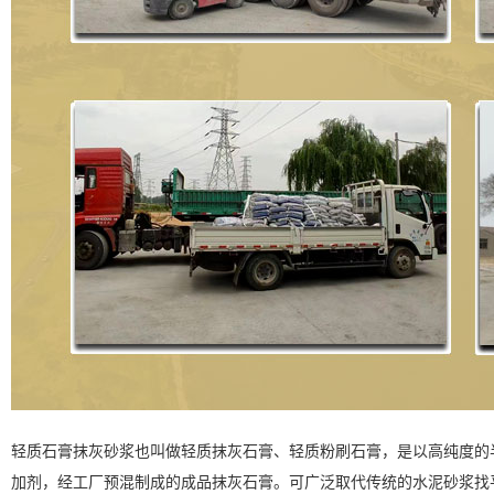
轻质石膏抹灰砂浆也叫做轻质抹灰石膏、轻质粉刷石膏，是以高纯度的
加剂，经工厂预混制成的成品抹灰石膏。可广泛取代传统的水泥砂浆找